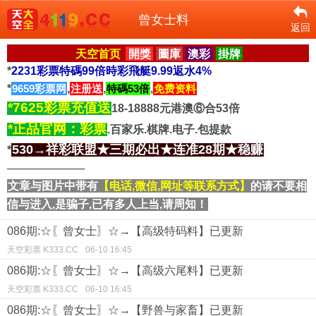
曾女士料
返回
天空首页
開獎
圖庫
澳彩
掛牌
*
2231彩票特碼99倍時彩飛艇9.99返水4%
*
9659彩票网
,
注册送
,
特碼53倍
,
免费资料
*7625彩票充值送
18-18888元港澳⑥合53倍
*正品官网：彩票
.百家乐.棋牌.电子.包提款
530→祥彩联盟★三期必出★连准28期★稳赚
*
──────────
文章与图片中带有
【电话,微信,网址等联系方式】
的请不要相
信与进入,是骗子,已有多人上当,请周知！
086期:☆〖曾女士〗☆→【高级特码料】已更新
天空彩票 K333.CC
06-10 16:45
086期:☆〖曾女士〗☆→【高级六尾料】已更新
天空彩票 K333.CC
06-10 16:45
086期:☆〖曾女士〗☆→【野兽与家畜】已更新