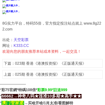
8G实力平台，特码55倍，官方指定投注站点就上 www.8g22
2.com
出处：
天空彩票
网址：
K333.CC
欢迎向您的朋友推荐本站或本资料，一起交流！
下篇：
023期 香港《港澳投资报》《正版通天报》
上篇：
025期 香港《港澳投资报》《正版通天报》
──────────
*
彩75官網*特碼108倍*
彩票9.99*註送999
66662→神奇八码★连准10多期★高手★★
*
澳门管家婆
*
→买啥开啥/1肖太准/看图解特